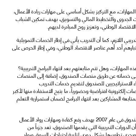
لمهارات، مع التركيز بشكل أساسي على مهارات ريادة الأعمال،
اسات الجدوى والتخطيط المالي والتسويق، بهدف تمكين الشباب
قتصاد الوطني، وتعزيز روح المبادرة لديهم.
يبي اللازم، كما أن التدريب يأتي في إطار الخدمات التمويلية
 باعتبارهم أحد أهم عناصر الاقتصاد الوطني، وفي إطار الحرص على
المهارات، وهل تتم متابعتهم بعد انتهاء البرامج التدريبية؟
لى خدماته عن طريق منصات الصندوق، إضافة إلى المنصات
ء الاستراتيجيين للصندوق لتقديم خدمات التدريب
ات إلكترونية افتراضية وحضورياً، ما يتيح الاستفادة منها لأكبر
ابعة المشاركين بعد انتهاء البرامج لضمان استمرارية التعلم
وأشار إلى أن عمليات التدريب انطلقت منذ تأسيس الصندوق في عام 2007 بهدف رفع كفاءة ومهارات رواد الأعمال
أن الدورات التدريبية التي يقدمها الصندوق، تعد جزءاً من
ويجري تطويرها بشكل دوري لتلبية احتياجات السوق ورواد