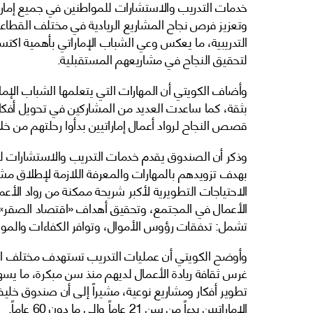
خدمات التدريب والاستشارات للمواطنين في جميع إمار
وتعزيز فرص نجاح المشاريع الريادية في مختلف القطاعات،
التدريبية، ما يعكس وعي الشباب الإماراتي بأهمية اكت
لتحقيق النجاح في مشاريعهم المستقبلية.
وأضاف الكويتي أن المهارات التي يتعلمها الشباب الإم
بثقة، كما ساعدت العديد من المشاركين في تحويل أفكار
قصص النجاح لرواد أعمال إماراتيين بدأوا رحلتهم من خلا
وذكر أن الصندوق يقدم خدمات التدريب والاستشارات للش
بهدف تزويدهم بالمهارات والمعرفة اللازمة لإطلاق مشا
الاحتياجات التطويرية لأكبر شريحة ممكنة من رواد الأع
الأعمال في المجتمع، وتحقيق أهداف «اقتصاد الصقر» 
تشمل: تدفقات رؤوس الأموال، وتوافر الكفاءات والمواه
وأوضح الكويتي أن عمليات التدريب تستهدف مختلف ال
غرس ثقافة ريادة الأعمال لديهم منذ سن مبكرة، ما يسهم
تطوير أفكار ومشاريع نوعية، مشيراً إلى أن صندوق خليفة
الإماراتيين بدءاً من سن 21 عاماً وإلى ما دون 60 عاماً.