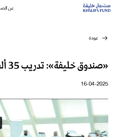
عن الص
عودة
«صندوق خليفة»: تدريب 35 ألف مواطن على ريادة الأعمال
16-04-2025