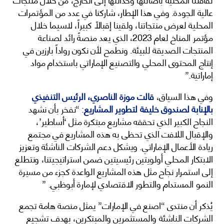
عالية الجودة. وفي هذا الإطار، شاركنا في عدد من المؤتمرات
المحلية لعرض منتجاتنا، ولقينا إقبالاً كبيراً، لاسيما خلال
مؤتمر المناخ لعام 2023، الذي يعد منصةً رائد لصناعة
المنتجات الصديقة للبيئة. ونطمح لأن نكون رواداً بارزين في
إنتاج المحتوى المحلي والتصنيع الإماراتي باستخدام مواد
إماراتية.”
وفي هذا السياق،
قالت موزة الناصري، الرئيس التنفيذي
بالإنابة لصندوق خليفة لتطوير المشاريع
: “نفخر بأن نشهد
النجاح الكبير الذي تحققه مشاريع مبتكرة مثل ‘أساطير’،
والإقبال اللافت الذي تحظى به هذه المشاريع في مجتمع
ريادة الأعمال الإماراتي. ويشكل دعم الشركات الناشئة وتعزيز
الابتكار المحلي أولويتين رئيسيتين ضمن استراتيجيتنا، ونتطلع
إلى استمرار نجاح مثل هذه المشاريع الواعدة كجزء من مسيرة
النمو المستدام والتطور الاقتصادي لإمارة أبوظبي. ”
يُذكر أن منتدى “اصنع في الإمارات” يمثل منصة هامة تجمع
الشركات الناشئة والمستثمرين والمبتكرين، بهدف تشجيع