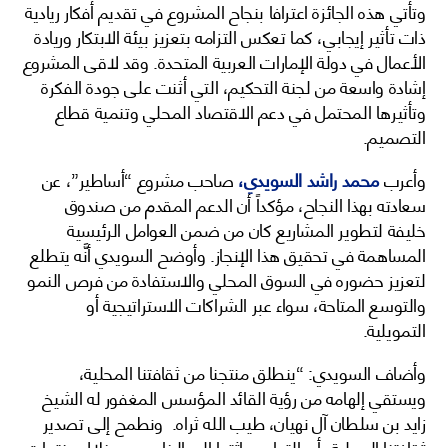
وتأتي هذه الجائزة اعترافا بنجاح المشروع في تقديم أفكار ريادية
ذات تأثير إيجابي، كما تعكس التزامه بتعزيز بيئة الابتكار وريادة
الأعمال في دولة الإمارات العربية المتحدة. وقد لاقى المشروع
إشادة واسعة من لجنة التحكيم، التي أثنت على جودة الفكرة
وتأثيرها المحتمل في دعم الاقتصاد المحلي وتنمية قطاع
التصميم.
وأعرب
محمد راشد السويدي،
صاحب مشروع “أساطير”، عن
سعادته بهذا النجاح، مؤكداً أن الدعم المقدم من صندوق
خليفة لتطوير المشاريع كان من ضمن العوامل الرئيسية
المساهمة في تحقيق هذا الإنجاز. وأوضح السويدي أنَّه يتطلع
لتعزيز حضوره في السوق المحلي والاستفادة من فرص النمو
والتوسع المتاحة، سواء عبر الشراكات الاستراتيجية أو
التمويلية.
وأضاف السويدي: “ينطلق منتجنا من ثقافتنا المحلية،
ويستقي إلهامه من رؤية القائد المؤسس المغفور له الشيخ
زايد بن سلطان آل نهيان، طيب الله ثراه. ونطمح إلى تصدير
ثقافتنا المحلية بأصالتها وحداثتها إلى الخارج، من خلال منتجات