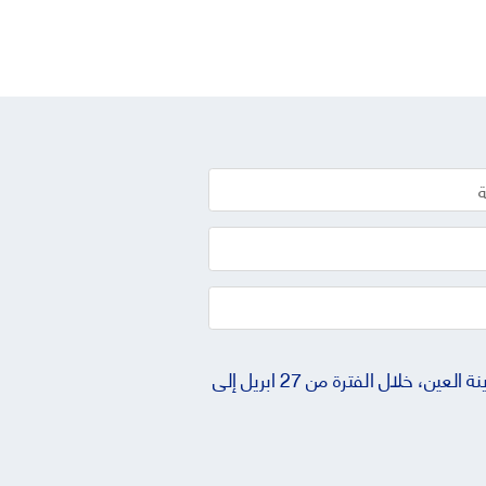
أقرّ بالتزامي بحضور وإكمال البرنامج كاملاً لمدة ستة أشهر، والمشاركة في جميع الأنشطة المرتبطة به في مدينة العين، خلال الفترة من 27 ابريل إلى