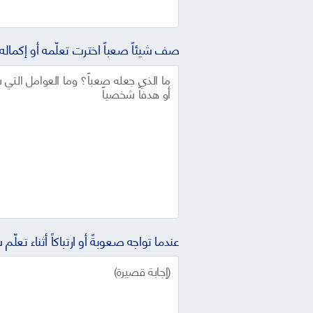
صف شيئاً صعباً اخترت تعلّمه أو إكماله 
عندما تواجه صعوبةً أو ارتباكاً أثناء تعلّ