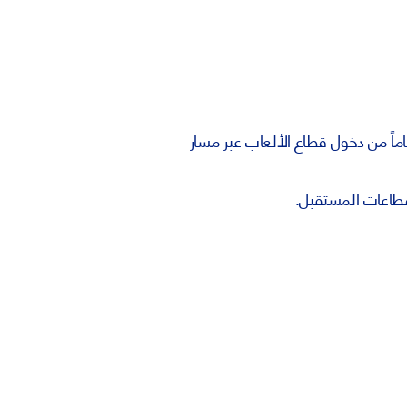
حاضنة ابتكار الألعاب هو مبادرة رائدة ينظمها صندوق خليفة لتمكين الشباب الإماراتي من 18 إلى 25 عاماً من دخول قطاع الألعاب عبر مسار
 قطاعات المستقبل.