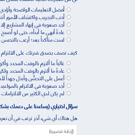
أفضل التعليمات الواضحة وأؤدي
أحب التجريب واكتشاف الأمور أثنا
أجد صعوبة في إنهاء المشاريع إلا إ
عادةً أنهي ما أبدأه، حتى لو أصبح 
لست متأكداً بعد؛ أرغب بالتحسن 
كيف تصف بصدق قدرتك على الالتزام بالو
غالباً ما ألتزم بالوقت المحدد وأكو
عادةً ما ألتزم بالوقت المحدد ولكن أ
أعمل على التحسُّن وأبذل جهداً لأص
أجد صعوبة في الالتزام بالمواعيد
لم يكن لدي الكثير من الالتزامات 
سؤال اختياري (يساعدنا على دعمك بشك
هل هناك أي شيء آخر ترغب في أن نعر